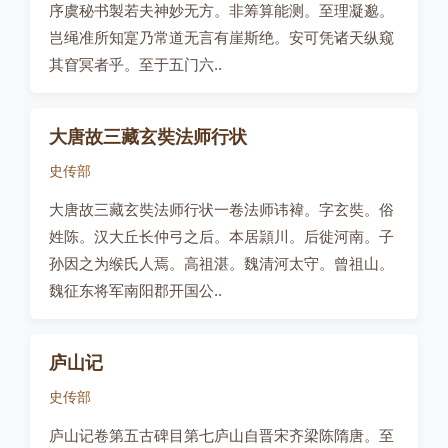
序虞秘书製若夫神妙无方。非筹算能测。至理凝邈。
岂绳准所知寔乃常道无言有崖斯绝。安可凭诸天纵窥
其窅冥者乎。至于五门六..
大唐故三藏玄奘法师行状
史传部
大唐故三藏玄奘法师行状一卷法师讳褘。字玄奘。俗
姓陈。汉大丘长仲弓之后。本居頴川。后徙河南。子
孙因之为缑氏人焉。高祖湛。魏清河太守。曾祖山。
魏征东将军南阳郡开国公..
庐山记
史传部
庐山记卷第五古碑目第七庐山自晋宋齐梁陈隋唐。至