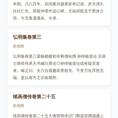
本朝。几八百年。其间废兴盛衰皆有记述。岁月浸久
往往亡失。若殷仲堪作远公碑。天祐间犹见于贯休之
诗。今无复遗漫矣。今录..
弘明集卷第三
史传部
弘明集卷第三梁杨都建初寺释僧祐撰 孙绰喻道论 宗居
士炳答何承天书难白黑论◎孙绰喻道论或有疑至道
者。喻之曰。夫六合遐邈庶类殷充。千变万化浑然无
端。是以有方之识各期所..
续高僧传卷第二十五
史传部
续高僧传卷第二十五大唐西明寺沙门释道宣撰感通上