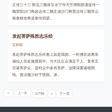
正传三十三 附见三魏洛京永宁寺天竺僧勒那漫提传一
魏荣阳沙门释超达传二魏文成沙门释慧达传三魏常山
衡唐精舍释道泰传四梁..
发起菩萨殊胜志乐经
宝积部
发起菩萨殊胜志乐经卷上如是我闻。一时佛在波离奈
城仙人住处施鹿苑中。与大比丘众满足千人。复有五
百诸菩萨众。是时众中多有菩萨。业障深重诸根闇
钝。善法微少好于愦闹。谈..
«
上一页
1/798
»
下一页