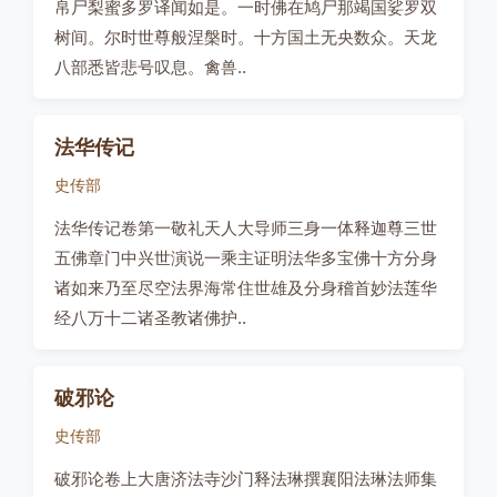
帛尸梨蜜多罗译闻如是。一时佛在鸠尸那竭国娑罗双
树间。尔时世尊般涅槃时。十方国土无央数众。天龙
八部悉皆悲号叹息。禽兽..
法华传记
史传部
法华传记卷第一敬礼天人大导师三身一体释迦尊三世
五佛章门中兴世演说一乘主证明法华多宝佛十方分身
诸如来乃至尽空法界海常住世雄及分身稽首妙法莲华
经八万十二诸圣教诸佛护..
破邪论
史传部
破邪论卷上大唐济法寺沙门释法琳撰襄阳法琳法师集