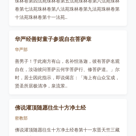
珠林卷第四法苑珠林卷第五法苑珠林卷第六法苑珠林
卷第七法苑珠林卷第八法苑珠林卷第九法苑珠林卷第
十法苑珠林卷第十一法苑..
华严经善财童子参观自在菩萨章
华严部
善男子！于此南方有山，名补怛洛迦，彼有菩萨名观
自在，汝诣彼问菩萨云何学菩萨行、修菩萨道。」尔
时，居士因此指示，即说偈言：「海上有山众宝成，
贤圣所居极清净，泉流萦..
佛说灌顶随愿往生十方净土经
密教部
佛说灌顶随愿往生十方净土经卷第十一东晋天竺三藏