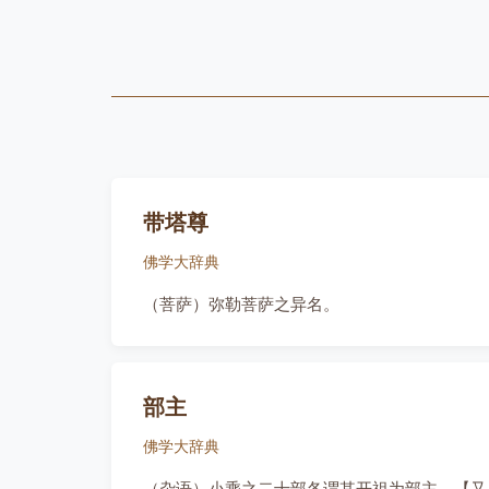
带塔尊
佛学大辞典
（菩萨）弥勒菩萨之异名。
部主
佛学大辞典
（杂语）小乘之二十部各谓其开祖为部主。【又