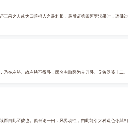
还三果之人或为四善根人之最利根，最后证第四阿罗汉果时，离佛边
，乃在左胁。故左胁不得卧，因名右胁卧为带刀卧。见象器笺十二。
续而自此至彼也。俱舍论一曰：风界动性，由此能引大种造色令其相续