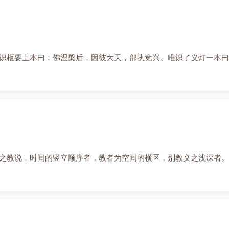
识枢要上本曰：佛涅槃后，因彼大天，部执竞兴。唯识了义灯一本曰
之教说，时间的竖立顺序者，教者为空间的横区，别教义之浅深者。