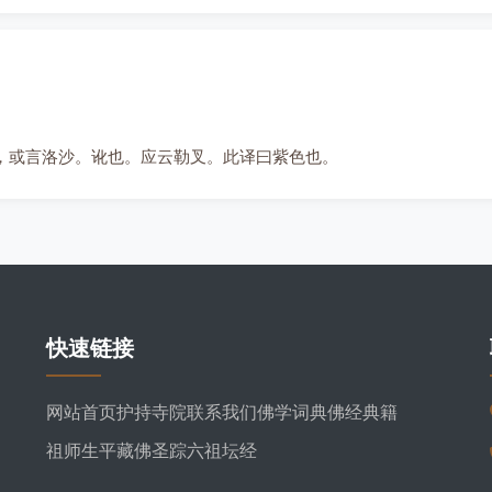
差，或言洛沙。讹也。应云勒叉。此译曰紫色也。
快速链接
网站首页
护持寺院
联系我们
佛学词典
佛经典籍
祖师生平
藏佛圣踪
六祖坛经