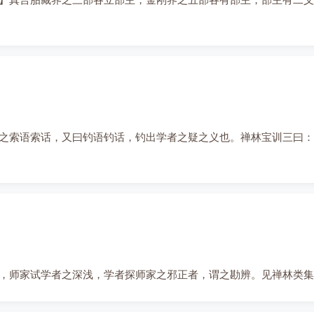
之索语索话，又曰钓语钓话，钓出学者之疑之义也。禅林宝训三曰：
，师家试学者之深浅，学者探师家之邪正者，谓之勘辨。见禅林类集六