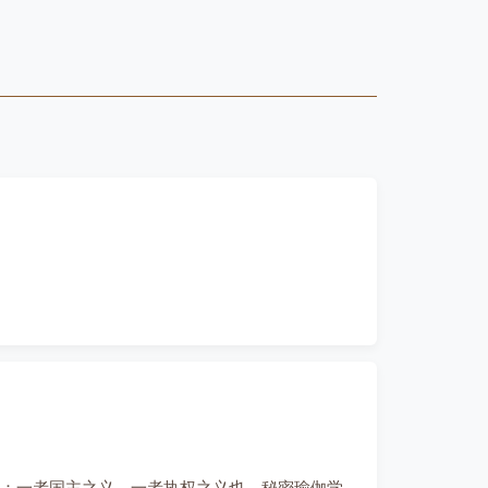
：一者国主之义，一者执权之义也。秘密瑜伽学