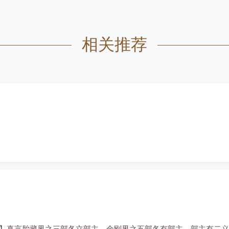
相关推荐
】真言胎藏界之三部各立部主，金刚界之五部各有部主，部主有二义