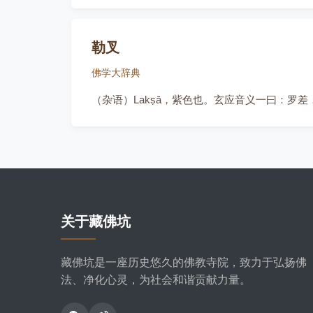
勒叉
佛学大辞典
（杂语）Lakṣā，紫色也。玄应音义一曰：罗
关于藏佛坑
藏佛坑是一座历史悠久的佛教寺院，致力于弘扬佛
法、净化心灵，为社会和谐贡献力量。