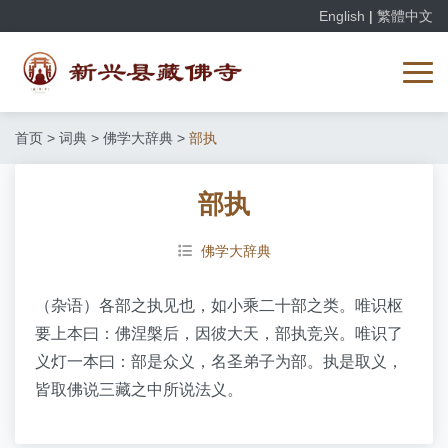
English
|
繁體中文
首页
>
词典
>
佛学大辞典
>
部执
部执
佛学大辞典
（杂语）各部之执见也，如小乘二十部之类。唯识枢
要上本曰：佛涅槃后，因彼大天，部执竞兴。唯识了
义灯一本曰：部是众义，名圣弟子为部。执是取义，
皆取佛说三藏之中所说法义。