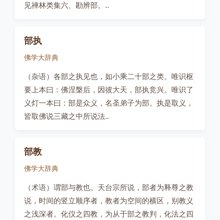
见禅林类集六、勘辨部。..
部执
佛学大辞典
（杂语）各部之执见也，如小乘二十部之类。唯识枢
要上本曰：佛涅槃后，因彼大天，部执竞兴。唯识了
义灯一本曰：部是众义，名圣弟子为部。执是取义，
皆取佛说三藏之中所说法..
部教
佛学大辞典
（术语）谓部与教也。天台宗所说，部者为释尊之教
说，时间的竖立顺序者，教者为空间的横区，别教义
之浅深者。化仪之四教，为从于部之教判，化法之四