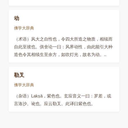
动
佛学大辞典
（术语）风大之自性也，令四大所造之物质，相续而
自此至彼也。俱舍论一曰：风界动性，由此能引大种
造色令其相续生至余方，如吹灯光，故名为动。..
勒叉
佛学大辞典
（杂语）Lakṣā，紫色也。玄应音义一曰：罗差，或
言洛沙。讹也。应云勒叉。此译曰紫色也。