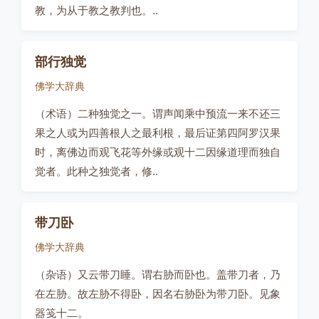
教，为从于教之教判也。..
部行独觉
佛学大辞典
（术语）二种独觉之一。谓声闻乘中预流一来不还三
果之人或为四善根人之最利根，最后证第四阿罗汉果
时，离佛边而观飞花等外缘或观十二因缘道理而独自
觉者。此种之独觉者，修..
带刀卧
佛学大辞典
（杂语）又云带刀睡。谓右胁而卧也。盖带刀者，乃
在左胁。故左胁不得卧，因名右胁卧为带刀卧。见象
器笺十二。