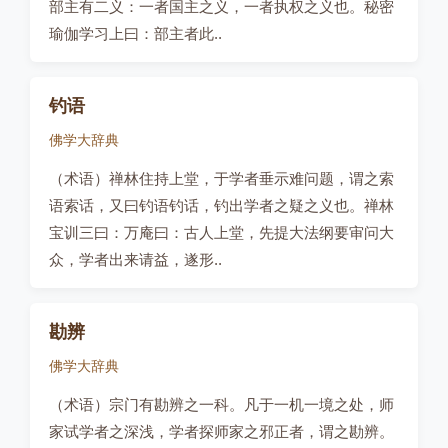
部主有二义：一者国主之义，一者执权之义也。秘密
瑜伽学习上曰：部主者此..
钓语
佛学大辞典
（术语）禅林住持上堂，于学者垂示难问题，谓之索
语索话，又曰钓语钓话，钓出学者之疑之义也。禅林
宝训三曰：万庵曰：古人上堂，先提大法纲要审问大
众，学者出来请益，遂形..
勘辨
佛学大辞典
（术语）宗门有勘辨之一科。凡于一机一境之处，师
家试学者之深浅，学者探师家之邪正者，谓之勘辨。